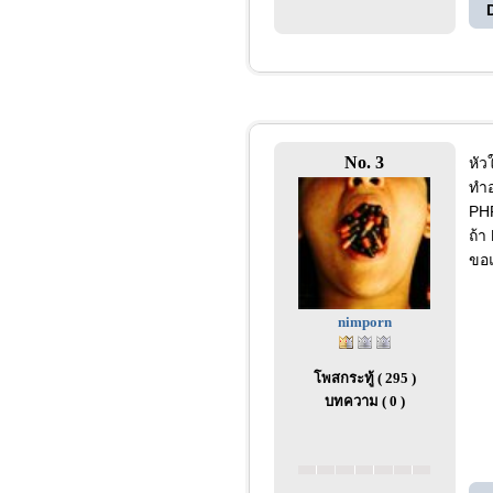
No. 3
หัว
ทำอ
PHP
ถ้า
ขอ
nimporn
โพสกระทู้ ( 295 )
บทความ ( 0 )