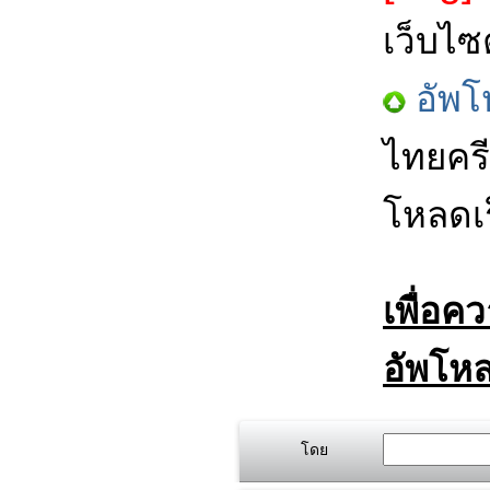
เว็บไซ
อัพโ
ไทยครี
โหลดเร
เพื่อค
อัพโหล
โดย