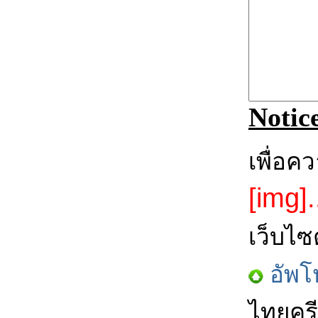
Notic
เพื่อค
[img].
เว็บไซ
อัพโ
ไทยครี