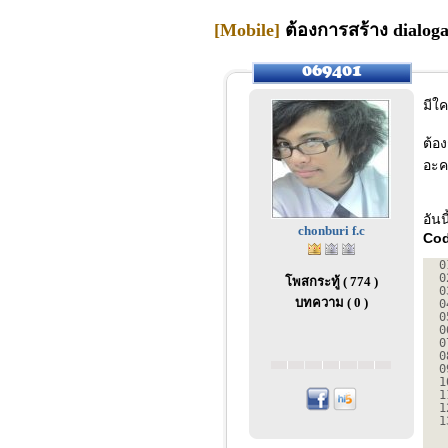
[Mobile]
ต้องการสร้าง dialogal
มีใ
ต้อง
อะค
อันน
chonburi f.c
Cod
0
0
โพสกระทู้ ( 774 )
0
บทความ ( 0 )
0
0
0
0
0
0
1
1
1
1