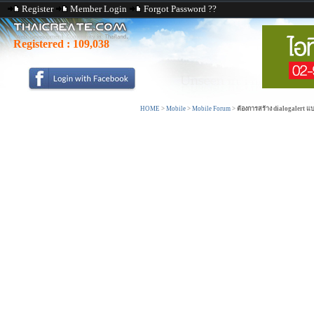
Register
Member Login
Forgot Password ??
Registered :
109,038
HOME
>
Mobile
>
Mobile Forum
>
ต้องการสร้าง dialogalert แบ