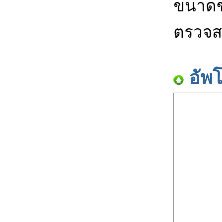
ขนาดข
ตรวจส
อัพ