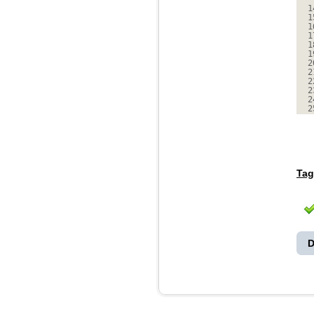
1
1
1
1
1
1
2
2
2
2
2
2
Tag
D