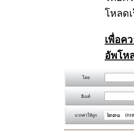
โหลดเร
เพื่อค
อัพโหล
โดย
อีเมล์
บวกค่าให้ถูก