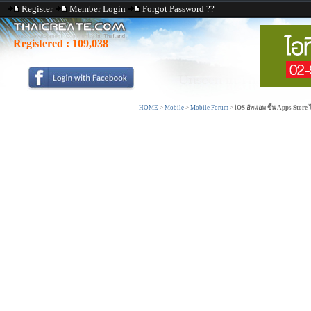
Register
Member Login
Forgot Password ??
Registered :
109,038
HOME
>
Mobile
>
Mobile Forum
>
iOS อัพแอพ ขึ้น Apps Store 