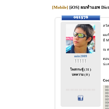
[Mobile]
[iOS] ผมทำแอพ Dicti
สวัส
ผมก
มี 
ณ ต
mitr2009
ตอน
น่ะ
โพสกระทู้ ( 31 )
บทความ ( 0 )
Cod
00
00
00
00
00
00
00