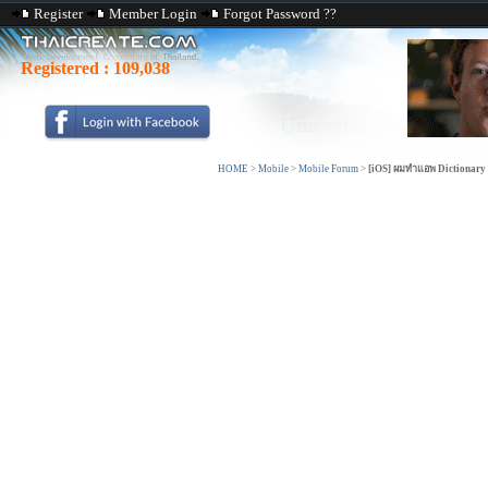
Register
Member Login
Forgot Password ??
Registered :
109,038
HOME
>
Mobile
>
Mobile Forum
>
[iOS] ผมทำแอพ Dictionary พ