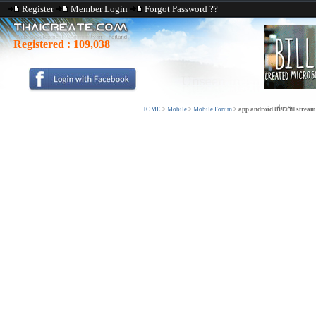
Register
Member Login
Forgot Password ??
Registered :
109,038
HOME
>
Mobile
>
Mobile Forum
>
app android เกี่ยวกับ stream