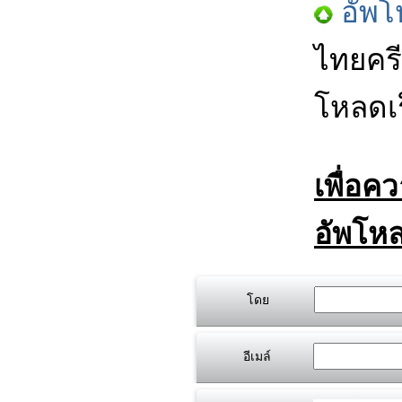
อัพโ
ไทยครี
โหลดเร
เพื่อค
อัพโหล
โดย
อีเมล์