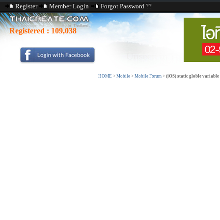
Register
Member Login
Forgot Password ??
Registered :
109,038
HOME
>
Mobile
>
Mobile Forum
>
(iOS) static globle variab