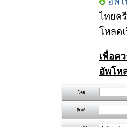
อัพโ
ไทยครี
โหลดเร
เพื่อค
อัพโหล
โดย
อีเมล์