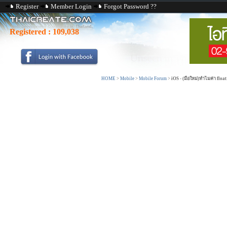
Register
Member Login
Forgot Password ??
Registered :
109,038
HOME
>
Mobile
>
Mobile Forum
>
iOS - (มือใหม่)ทำไมค่า floa