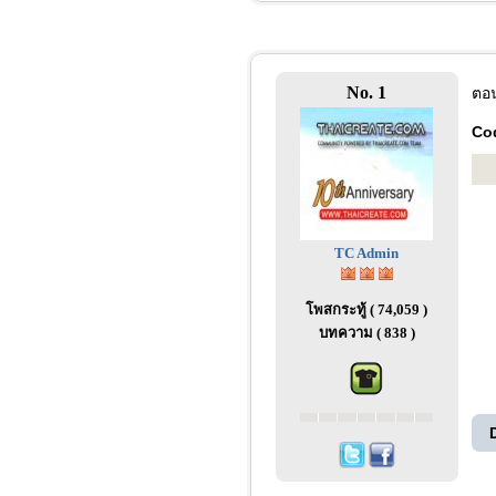
No. 1
ตอน
Cod
TC Admin
โพสกระทู้ ( 74,059 )
บทความ ( 838 )