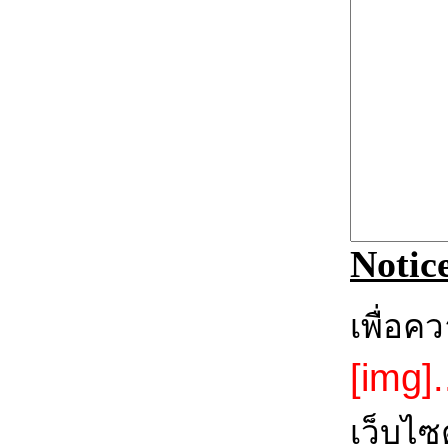
Notic
เพื่อค
[img].
เว็บไซ