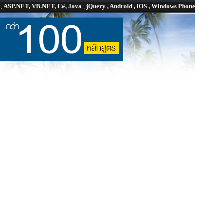
P
,
ASP.NET, VB.NET, C#, Java
,
jQuery , Android , iOS , Windows Phone