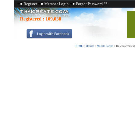
Register
Member Login
Forgot Password ??
Registered :
109,038
HOME
>
Mobile
>
Mobile Forum
>
How to create d