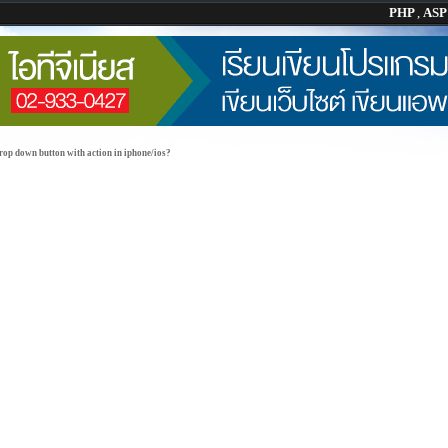
PHP
,
AS
rop down button with action in iphone/ios?