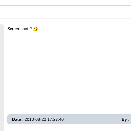
Screenshot ?
Date
: 2013-08-22 17:27:40
By
: 