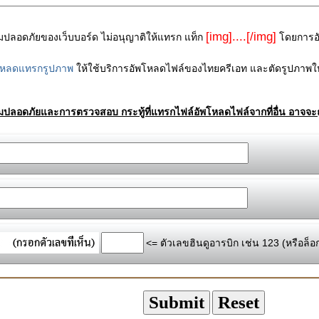
[img]....[/img]
ามปลอดภัยของเว็บบอร์ด ไม่อนุญาติให้แทรก แท็ก
โดยการอัพ
โหลดแทรกรูปภาพ
ให้ใช้บริการอัพโหลดไฟล์ของไทยครีเอท และตัดรูปภาพให
ามปลอดภัยและการตรวจสอบ กระทู้ที่แทรกไฟล์อัพโหลดไฟล์จากที่อื่น อาจจะถ
<= ตัวเลขฮินดูอารบิก เช่น 123 (หรือล็อ