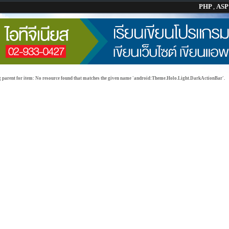
PHP
,
AS
g parent for item: No resource found that matches the given name 'android:Theme.Holo.Light.DarkActionBar'.