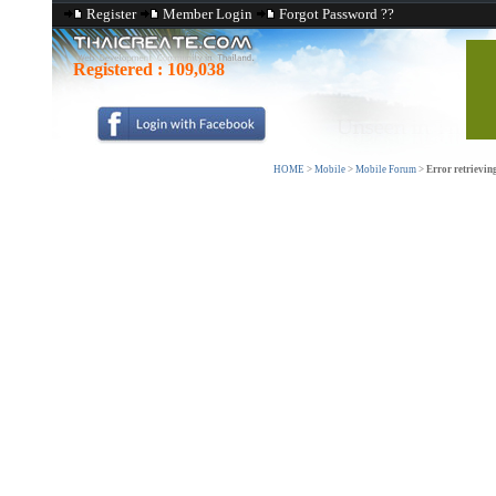
Register
Member Login
Forgot Password ??
Registered :
109,038
HOME
>
Mobile
>
Mobile Forum
>
Error retrievin