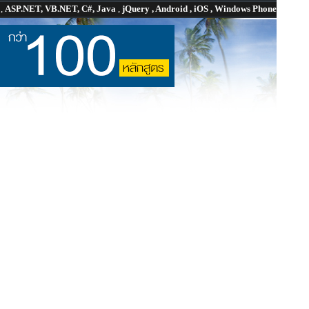
P
,
ASP.NET, VB.NET, C#, Java
,
jQuery , Android , iOS , Windows Phone