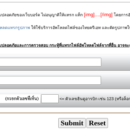
[img]....[/img]
ามปลอดภัยของเว็บบอร์ด ไม่อนุญาติให้แทรก แท็ก
โดยการอัพ
โหลดแทรกรูปภาพ
ให้ใช้บริการอัพโหลดไฟล์ของไทยครีเอท และตัดรูปภาพให
ามปลอดภัยและการตรวจสอบ กระทู้ที่แทรกไฟล์อัพโหลดไฟล์จากที่อื่น อาจจะถ
<= ตัวเลขฮินดูอารบิก เช่น 123 (หรือล็อ