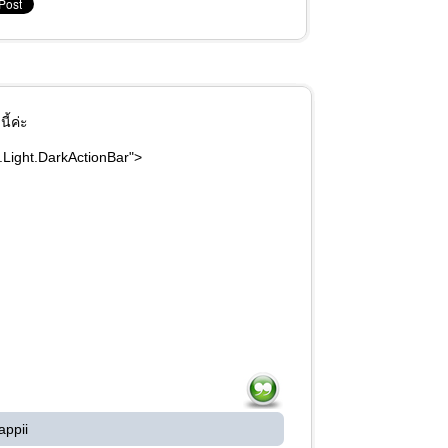
ี้ค่ะ
Light.DarkActionBar">
appii