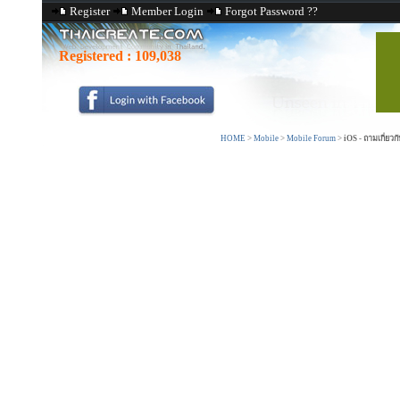
Register
Member Login
Forgot Password ??
Registered :
109,038
HOME
>
Mobile
>
Mobile Forum
>
iOS - ถามเกี่ย