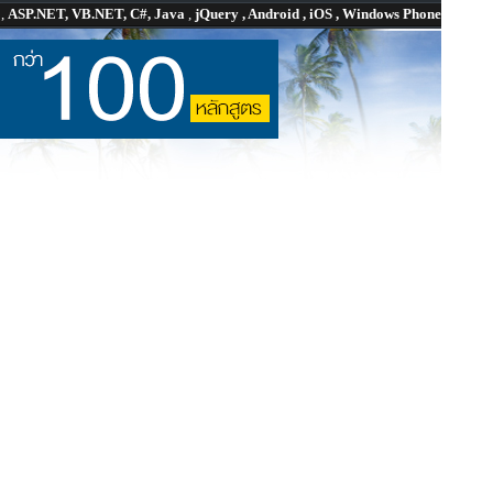
P
,
ASP.NET, VB.NET, C#, Java
,
jQuery , Android , iOS , Windows Phone