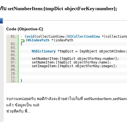
วกับ setNumberItem:[tmpDict objectForKey:number];
Code (Objective-C)
01.
- (
void
)collectionView:(
UICollectionView
*)collection
(
NSIndexPath
*)indexPath
02.
{
03.
04.
NSDictionary
*tmpDict = [myObject objectAtIndex:
05.
06.
setNumberItem:[tmpDict objectForKey:number];
07.
setNameItem:[tmpDict objectForKey:name];
08.
setImageItem:[tmpDict objectForKey:images];
09.
10.
11.
12.
}
รบกวนหน่อยครับ พอดีกำลังจะย้ายค่าไปเก็บที่ setNumberItem,setNa
แล้ว ข้อมูลเป็น null
ช่วยทีครับ พี่...