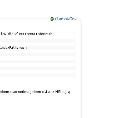
เริ่มหัวข้อใหม่
View didSelectItemAtIndexPath:
indexPath.row];
meItem และ setImageItem แต่ ลอง NSLog ดู