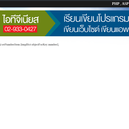
PHP
,
AS
วกับ setNumberItem:[tmpDict objectForKey:number];