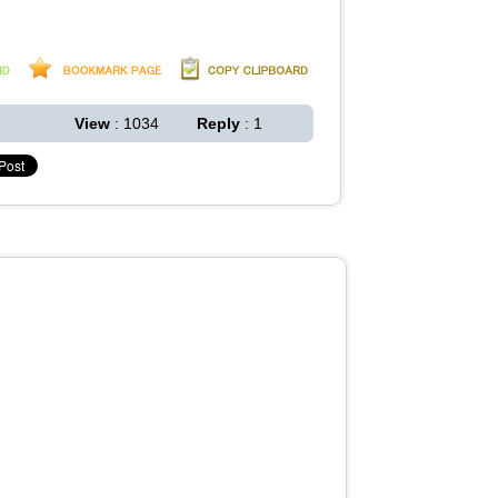
View
: 1034
Reply
: 1