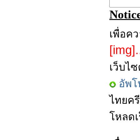
Notic
เพื่อค
[img].
เว็บไซ
อัพโ
ไทยครี
โหลดเร