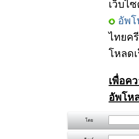
เว็บไซ
อัพโ
ไทยครี
โหลดเร
เพื่อค
อัพโหล
โดย