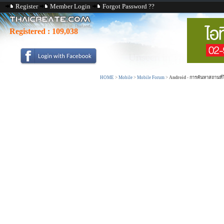
Register
Member Login
Forgot Password ??
Registered :
109,038
HOME
>
Mobile
>
Mobile Forum
>
Android - การค้นหาสถานที่ใน