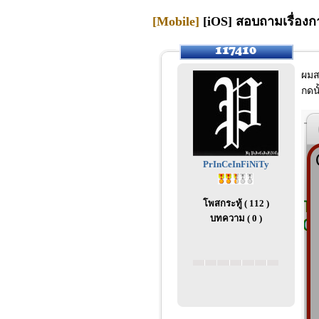
[Mobile]
[iOS] สอบถามเรื่องก
ผมส
กดน
PrInCeInFiNiTy
โพสกระทู้ ( 112 )
บทความ ( 0 )