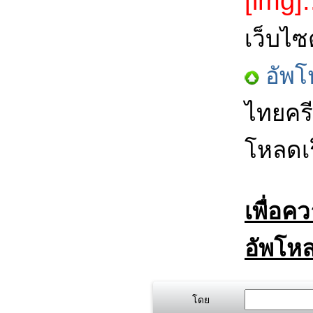
[img].
เว็บไซ
อัพโ
ไทยครี
โหลดเร
เพื่อค
อัพโหล
โดย