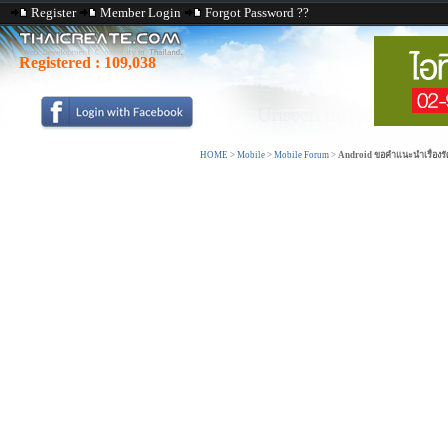
Register
Member Login
Forgot Password ??
Registered :
109,038
HOME
>
Mobile
>
Mobile Forum
>
Android ขอคำแนะนำเรื่องรั