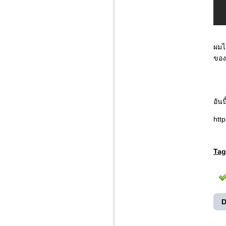
ผมไ
ของ
อัน
htt
Tag
D