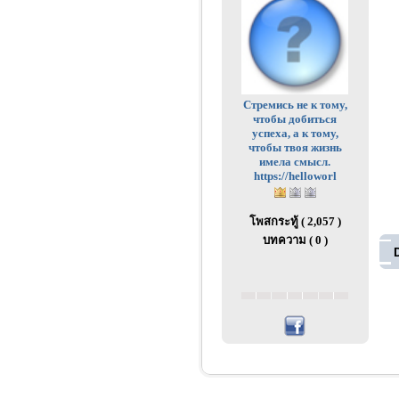
Стремись не к тому,
чтобы добиться
успеха, а к тому,
чтобы твоя жизнь
имела смысл.
https://helloworl
โพสกระทู้ ( 2,057 )
บทความ ( 0 )