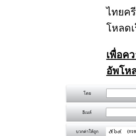
ไทยครี
โหลดเร
เพื่อค
อัพโหล
โดย
อีเมล์
บวกค่าให้ถูก