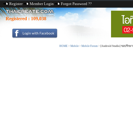
Register
Member Login
Forgot Password ??
Registered :
109,038
HOME
>
Mobile
>
Mobile Forum
>
[Android Studio] ขอปรึกษาหน