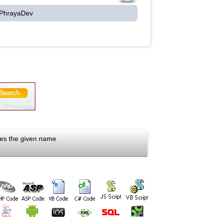
 PhrayaDev
ches the given name