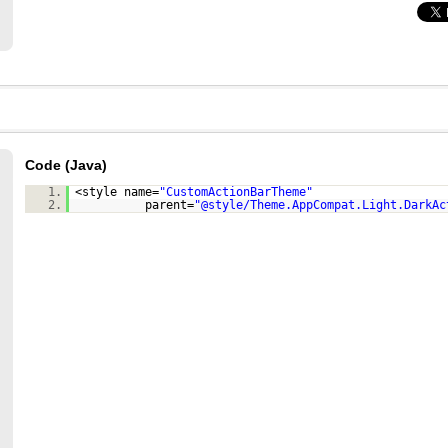
Code (Java)
1.
<style name=
"CustomActionBarTheme"
2.
parent=
"@style/Theme.AppCompat.Light.DarkAc