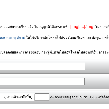
[img]....[/img]
ามปลอดภัยของเว็บบอร์ด ไม่อนุญาติให้แทรก แท็ก
โดยการอัพ
โหลดแทรกรูปภาพ
ให้ใช้บริการอัพโหลดไฟล์ของไทยครีเอท และตัดรูปภาพให
ามปลอดภัยและการตรวจสอบ กระทู้ที่แทรกไฟล์อัพโหลดไฟล์จากที่อื่น อาจจะถ
<= ตัวเลขฮินดูอารบิก เช่น 123 (หรือล็อ