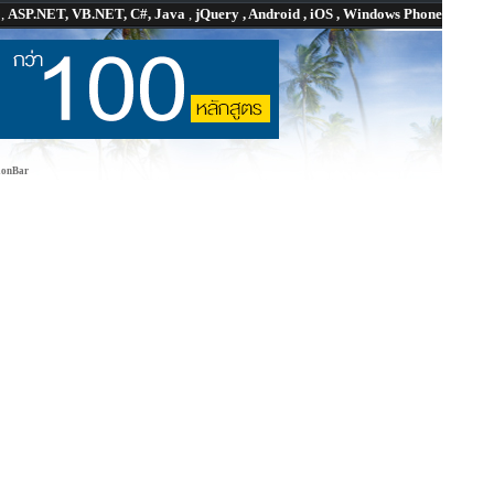
P
,
ASP.NET, VB.NET, C#, Java
,
jQuery , Android , iOS , Windows Phone
tionBar