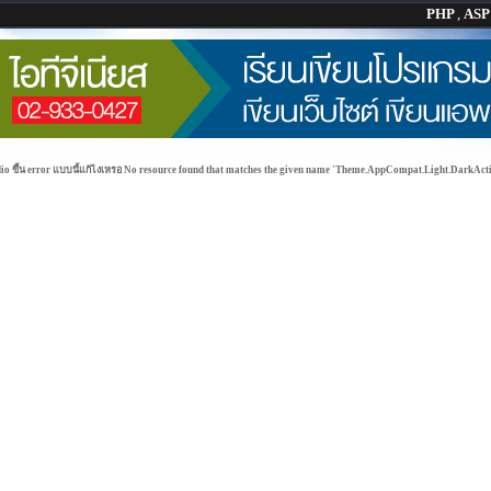
PHP
,
AS
dio ขึ้น error แบบนี้แก้ไงเหรอ No resource found that matches the given name 'Theme.AppCompat.Light.DarkAc