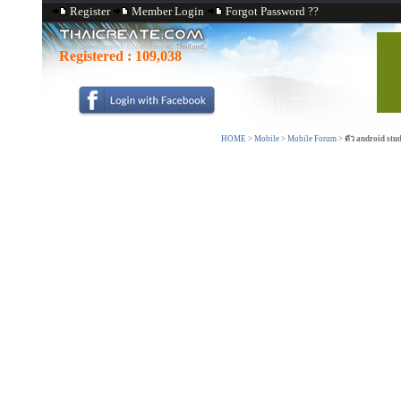
Register
Member Login
Forgot Password ??
Registered :
109,038
HOME
>
Mobile
>
Mobile Forum
>
ตัว android stu