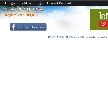
Register
Member Login
Forgot Password ??
Registered :
109,038
HOME
>
Mobile
>
Mobile Forum
>
ปิด notification sms androi