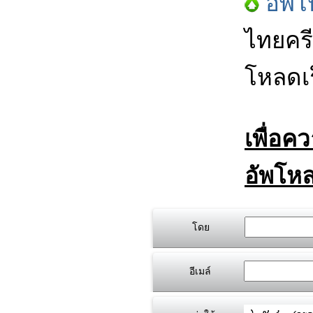
อัพโ
ไทยครี
โหลดเร
เพื่อค
อัพโหล
โดย
อีเมล์