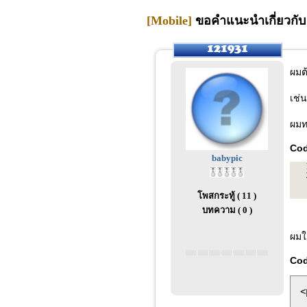
[Mobile]
ขอคำแนะนำเกี่ยวกับ กา
ผมต้
เช่น
ผมท
Co
babypic
โพสกระทู้ ( 11 )
บทความ ( 0 )
ผมใ
Co
<
 