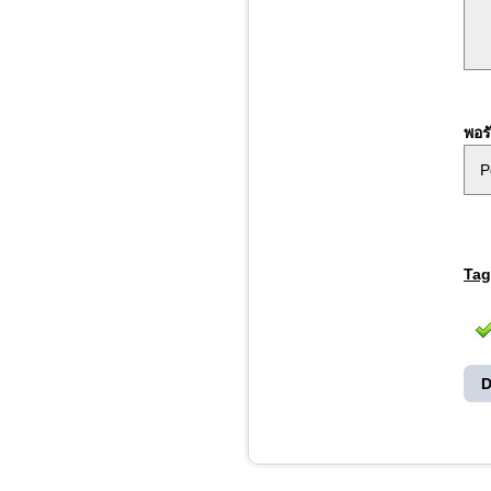
 
 
พอรั
P
Tag
D