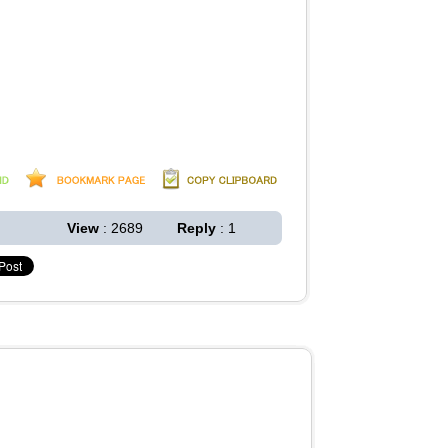
View
: 2689
Reply
: 1