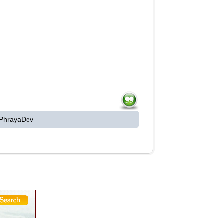
 PhrayaDev