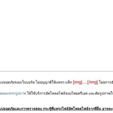
[img]....[/img]
ามปลอดภัยของเว็บบอร์ด ไม่อนุญาติให้แทรก แท็ก
โดยการอัพ
โหลดแทรกรูปภาพ
ให้ใช้บริการอัพโหลดไฟล์ของไทยครีเอท และตัดรูปภาพให
ามปลอดภัยและการตรวจสอบ กระทู้ที่แทรกไฟล์อัพโหลดไฟล์จากที่อื่น อาจจะถ