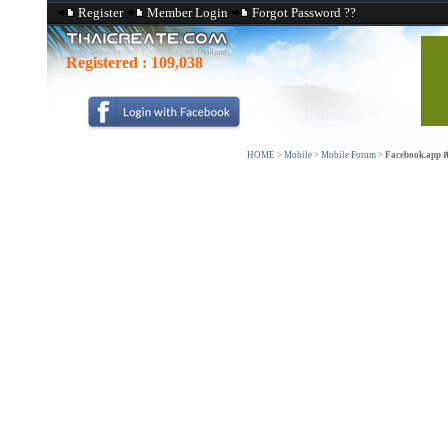
Register
Member Login
Forgot Password ??
Registered :
109,038
HOME
>
Mobile
>
Mobile Forum
>
Facebook.app สอ