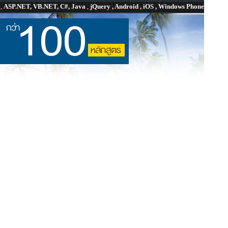
P
,
ASP.NET, VB.NET, C#, Java
,
jQuery , Android , iOS , Windows Phone