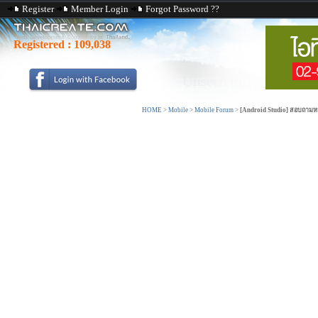
Register
Member Login
Forgot Password ??
Registered :
109,038
HOME
>
Mobile
>
Mobile Forum
>
[Android Studio] สอบถามห