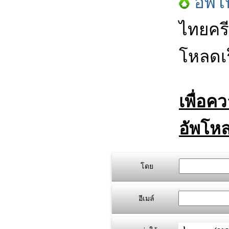
อัพโ
ไทยครี
โหลดเร
เพื่อค
อัพโหล
โดย
อีเมล์