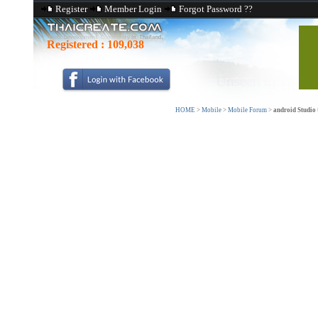
Register
Member Login
Forgot Password ??
Registered :
109,038
HOME
>
Mobile
>
Mobile Forum
>
android Studio