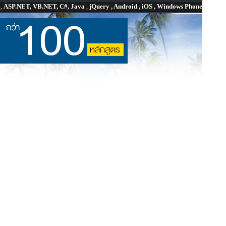
P
,
ASP.NET, VB.NET, C#, Java
,
jQuery , Android , iOS , Windows Phone