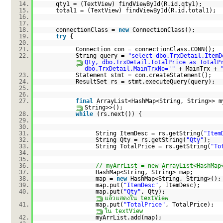
14.
qty1 = (TextView) findViewById(R.id.qty1);
15.
total1 = (TextView) findViewById(R.id.total1);
16.
17.
18.
connectionClass =
new
ConnectionClass();
19.
try
{
20.
21.
Connection con = connectionClass.CONN();
22.
String query =
"select dbo.TrxDetail.ItemD
Qty, dbo.TrxDetail.TotalPrice as TotalP
dbo.TrxDetail.MainTrxNo='"
+ MainTrx +
23.
Statement stmt = con.createStatement();
24.
ResultSet rs = stmt.executeQuery(query);
25.
26.
27.
final
ArrayList<HashMap<String, String>> 
String>>();
28.
while
(rs.next()) {
29.
30.
31.
String ItemDesc = rs.getString(
"Item
32.
String Qty = rs.getString(
"Qty"
);
33.
String TotalPrice = rs.getString(
"To
34.
35.
36.
// myArrList = new ArrayList<HashMap
37.
HashMap<String, String> map;
38.
map =
new
HashMap<String, String>();
39.
map.put(
"ItemDesc"
, ItemDesc);
40.
map.put(
"Qty"
, Qt
แล้วแสดงใน textView
41.
map.put(
"TotalPrice"
, TotalPr
ใน textView
42.
myArrList.add(map);