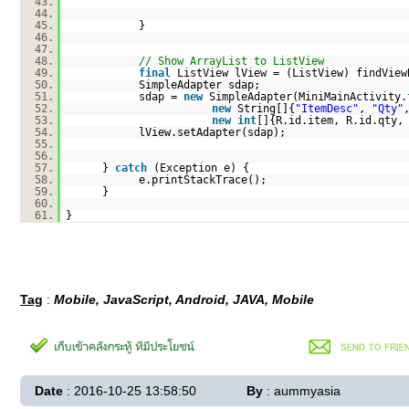
43.
44.
45.
}
46.
47.
48.
// Show ArrayList to ListView
49.
final
ListView lView = (ListView) findView
50.
SimpleAdapter sdap;
51.
sdap =
new
SimpleAdapter(MiniMainActivity.
52.
new
String[]{
"ItemDesc"
,
"Qty"
53.
new
int
[]{R.id.item, R.id.qty,
54.
lView.setAdapter(sdap);
55.
56.
57.
}
catch
(Exception e) {
58.
e.printStackTrace();
59.
}
60.
61.
}
Tag
:
Mobile, JavaScript, Android, JAVA, Mobile
Date
: 2016-10-25 13:58:50
By
: aummyasia