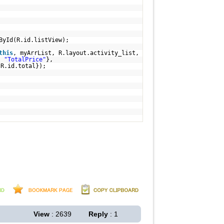
ById(R.id.listView);
this
, myArrList, R.layout.activity_list,
,
"TotalPrice"
},
 R.id.total});
View
: 2639
Reply
: 1