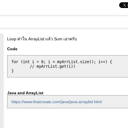
Loop ค่าใน ArrayList แล้ว Sum เอาครับ
Code
for (int i = 0; i < myArrList.size(); i++) {

	// myArrList.get(i))

Java and ArrayList
https://www.thaicreate.com/java/java-arraylist.html