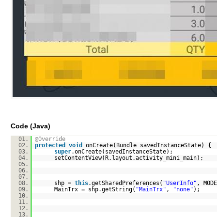
Code (Java)
01.
@Override
02.
protected
void
onCreate(Bundle savedInstanceState) {
03.
super
.onCreate(savedInstanceState);
04.
setContentView(R.layout.activity_mini_main);
05.
06.
07.
08.
shp =
this
.getSharedPreferences(
"UserInfo"
, MODE
09.
MainTrx = shp.getString(
"MainTrx"
,
"none"
);
10.
11.
12.
13.