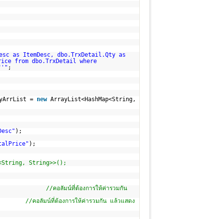
esc as ItemDesc, dbo.TrxDetail.Qty as
rice from dbo.TrxDetail where
"'"
;
myArrList =
new
ArrayList<HashMap<String,
Desc"
);
talPrice"
);
<String, String>>();
y);
//คอลัมน์ที่ต้องการให้ค่ารวมกัน
ice);
//คอลัมน์ที่ต้องการให้ค่ารวมกัน แล้วแสดง