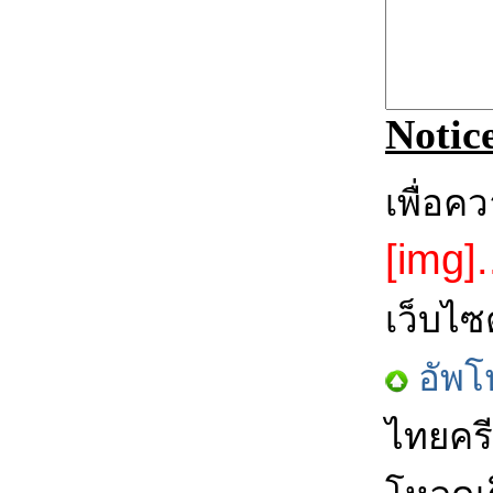
Notic
เพื่อค
[img].
เว็บไซ
อัพโ
ไทยครี