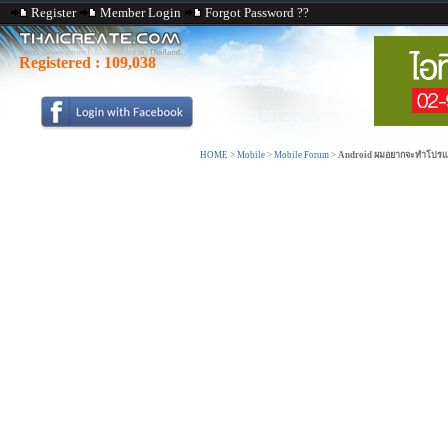
Register
Member Login
Forgot Password ??
Registered :
109,038
HOME
>
Mobile
>
Mobile Forum
>
Android ผมอยากจะทำโปรแกรม