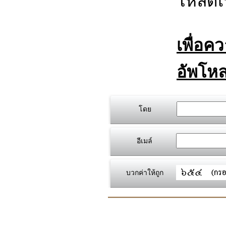
โหลดเร
เพื่อค
อัพโหล
โดย
อีเมล์
บวกค่าให้ถูก