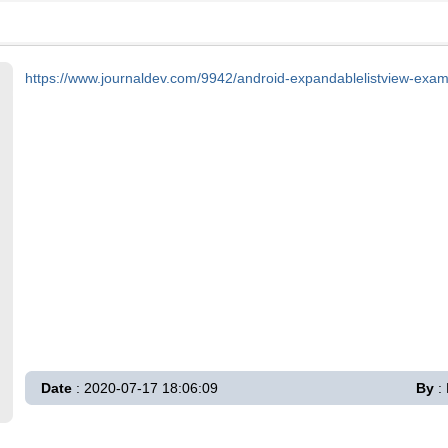
https://www.journaldev.com/9942/android-expandablelistview-examp
Date
: 2020-07-17 18:06:09
By
: