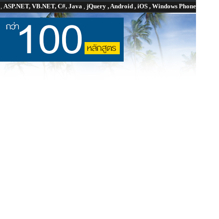
P
,
ASP.NET, VB.NET, C#, Java
,
jQuery , Android , iOS , Windows Phone