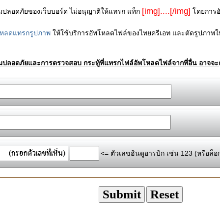
[img]....[/img]
ามปลอดภัยของเว็บบอร์ด ไม่อนุญาติให้แทรก แท็ก
โดยการอัพ
โหลดแทรกรูปภาพ
ให้ใช้บริการอัพโหลดไฟล์ของไทยครีเอท และตัดรูปภาพให
ามปลอดภัยและการตรวจสอบ กระทู้ที่แทรกไฟล์อัพโหลดไฟล์จากที่อื่น อาจจะถ
<= ตัวเลขฮินดูอารบิก เช่น 123 (หรือล็อ