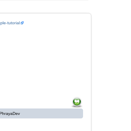
le-tutorial
 PhrayaDev