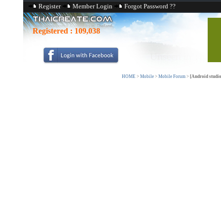
Register
Member Login
Forgot Password ??
Registered :
109,038
HOME
>
Mobile
>
Mobile Forum
>
[Android studio