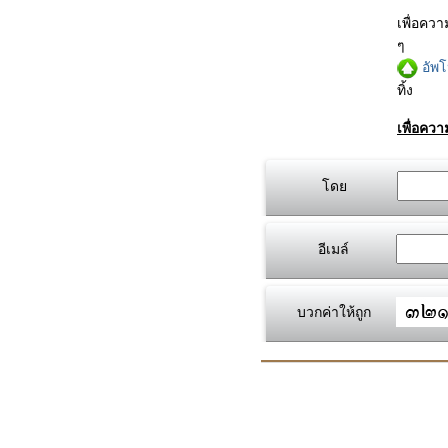
เพื่อคว
ๆ
อัพ
ทิ้ง
เพื่อคว
โดย
อีเมล์
บวกค่าให้ถูก