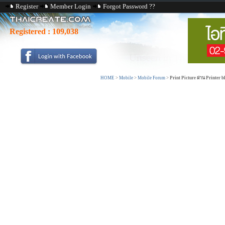
Register
Member Login
Forgot Password ??
Registered :
109,038
HOME
>
Mobile
>
Mobile Forum
>
Print Picture ผ่าน Printer