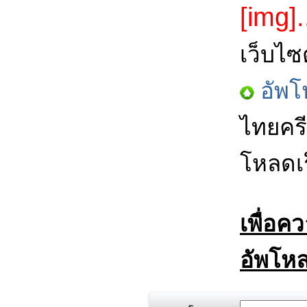
[img].
เว็บไซ
อัพโ
ไทยครี
โหลดเร
เพื่อค
อัพโหล