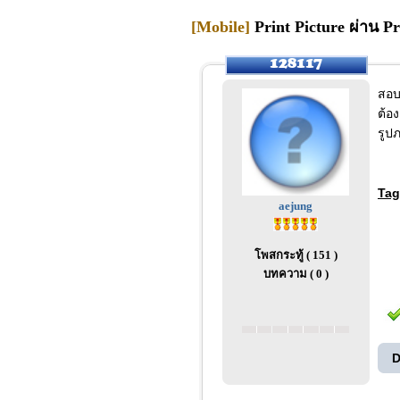
[Mobile]
Print Picture ผ่าน P
สอบ
ต้อง
รูป
Tag
aejung
โพสกระทู้ ( 151 )
บทความ ( 0 )
D