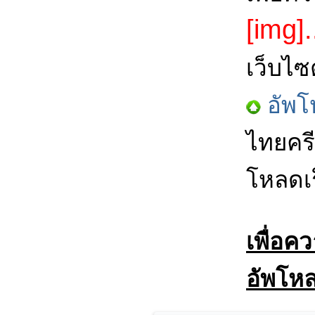
[img].
เว็บไซ
อัพโ
ไทยครี
โหลดเร
เพื่อค
อัพโหล