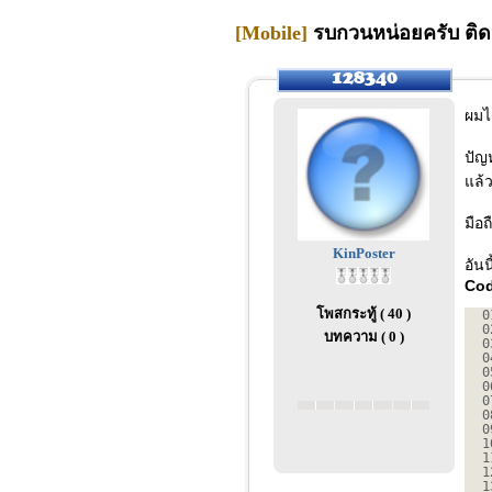
[Mobile]
รบกวนหน่อยครับ ติด
ผมไ
ปัญ
แล้
มือถ
KinPoster
อัน
Cod
โพสกระทู้ ( 40 )
0
0
บทความ ( 0 )
0
0
0
0
0
0
0
1
1
1
1