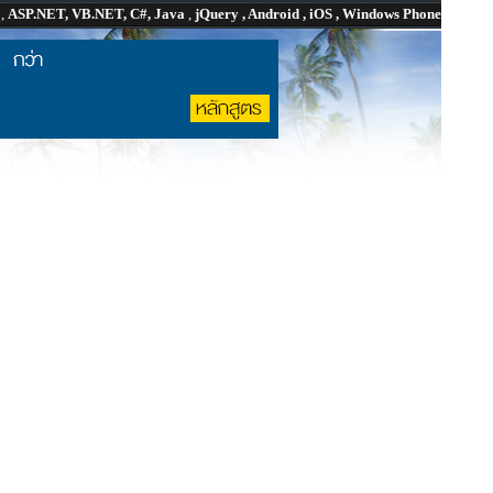
P
,
ASP.NET, VB.NET, C#, Java
,
jQuery , Android , iOS , Windows Phone