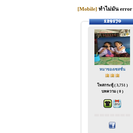
[Mobile]
ทำไม่มัน error
หมาของเซสชั่น
โพสกระทู้ ( 3,751 )
บทความ ( 0 )