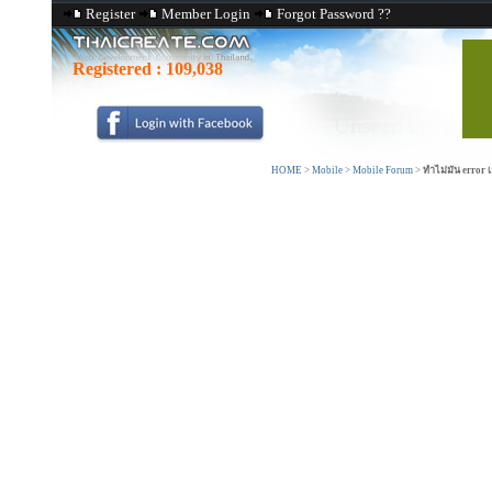
Register
Member Login
Forgot Password ??
Registered :
109,038
HOME
>
Mobile
>
Mobile Forum
>
ทำไม่มัน error 