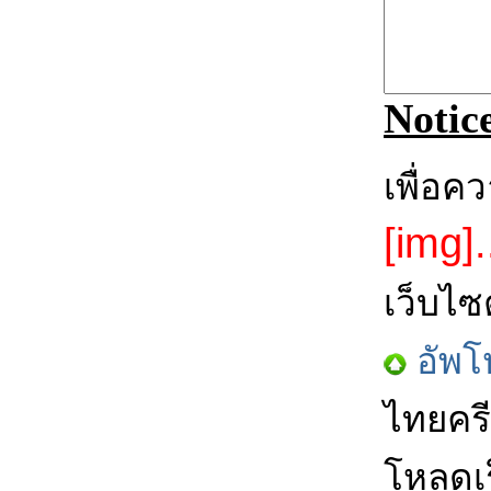
Notic
เพื่อค
[img].
เว็บไซ
อัพโ
ไทยครี
โหลดเร