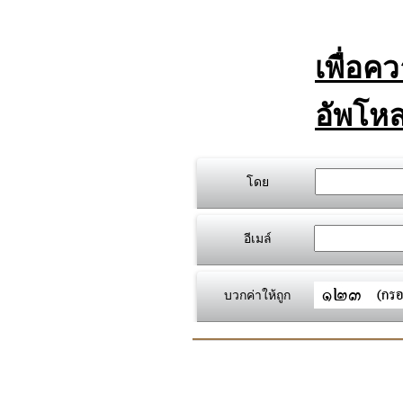
เพื่อค
อัพโหล
โดย
อีเมล์
บวกค่าให้ถูก