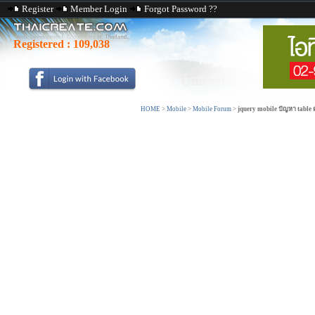
Register
Member Login
Forgot Password ??
Registered :
109,038
HOME
>
Mobile
>
Mobile Forum
>
jquery mobile ปัญหา table 