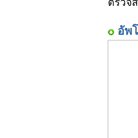
ตรวจส
อัพ