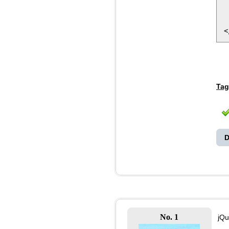
 
 
Tag
D
No. 1
jQu