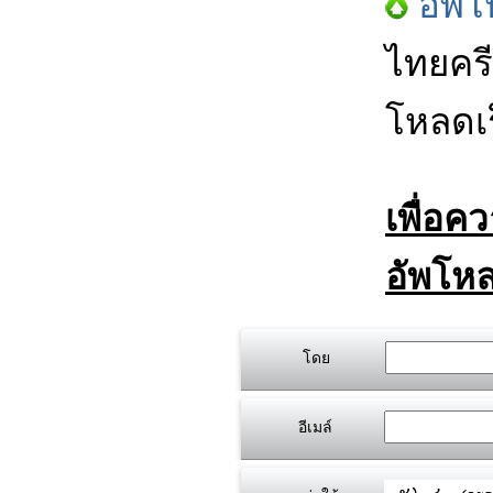
อัพโ
ไทยครี
โหลดเร
เพื่อค
อัพโหล
โดย
อีเมล์