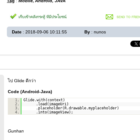
Tag
:
Mobile, Android, JAVA
Date
: 2018-09-06 10:11:55
By
: nunos
ไป Glide ดีกว่า
Code (Android-Java)
1.
Glide.with(context)
2.
.load(imageUri)
3.
.placeholder(R.drawable.myplaceholder)
4.
.into(imageView);
Gunhan