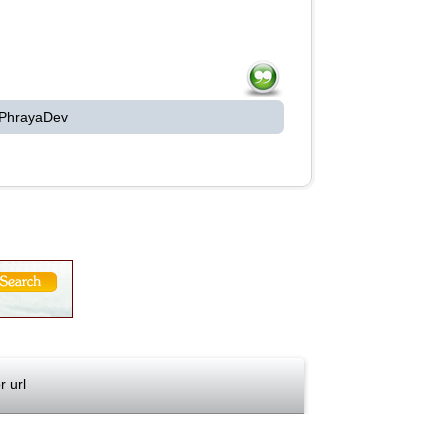
 PhrayaDev
 url