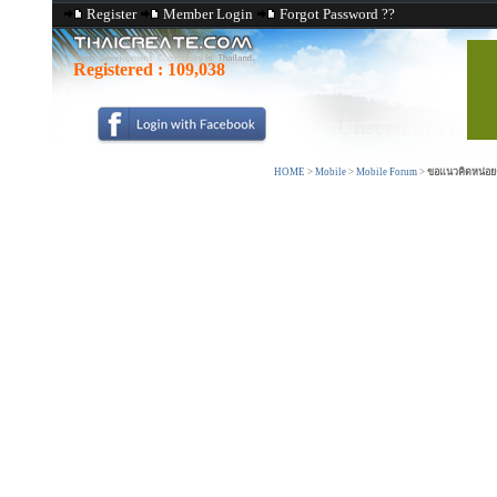
Register
Member Login
Forgot Password ??
Registered :
109,038
HOME
>
Mobile
>
Mobile Forum
>
ขอแนวคิดหน่อยค