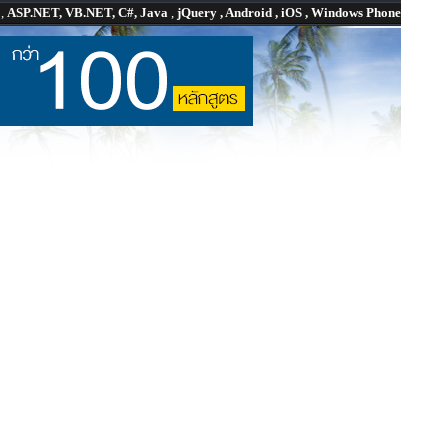
P
,
ASP.NET, VB.NET, C#, Java
,
jQuery , Android , iOS , Windows Phone