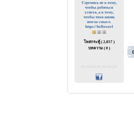
Стремись не к тому,
чтобы добиться
успеха, а к тому,
чтобы твоя жизнь
имела смысл.
https://helloworl
โพสกระทู้ ( 2,057 )
บทความ ( 0 )