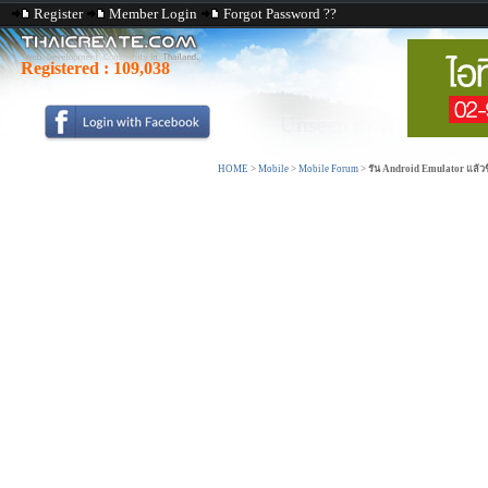
Register
Member Login
Forgot Password ??
Registered :
109,038
HOME
>
Mobile
>
Mobile Forum
>
รัน Android Emulator แล้วข