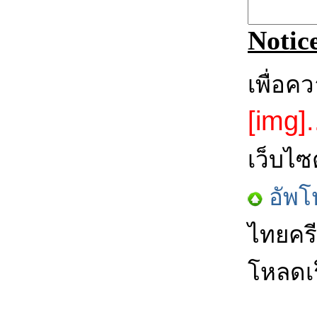
Notic
เพื่อค
[img].
เว็บไซ
อัพโ
ไทยครี
โหลดเร