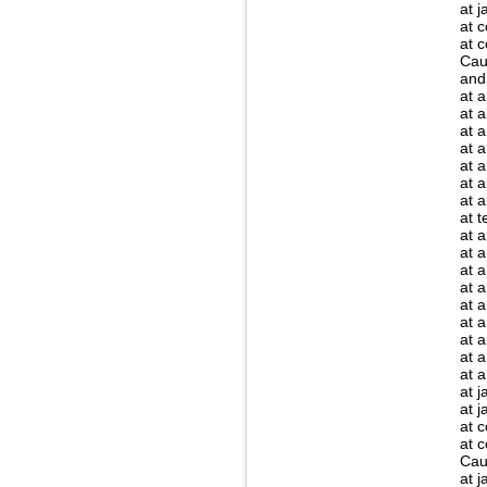
at 
at 
at 
Caus
and
at 
at 
at a
at a
at a
at 
at 
at 
at a
at 
at 
at 
at 
at 
at 
at 
at 
at 
at 
at 
at 
Cau
at 