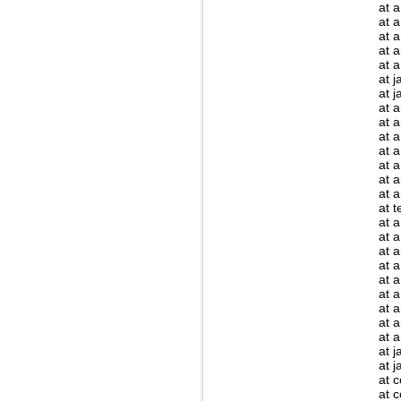
at 
at 
at 
at 
at 
at 
at 
at 
at 
at a
at a
at a
at 
at 
at 
at 
at 
at 
at 
at 
at 
at 
at 
at 
at 
at 
at 
at 