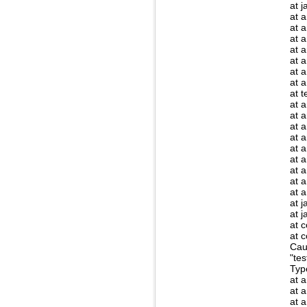
at 
at 
at 
at a
at a
at a
at 
at 
at 
at 
at 
at 
at 
at 
at 
at 
at 
at 
at 
at 
at 
at 
Cau
"te
Typ
at 
at 
at 