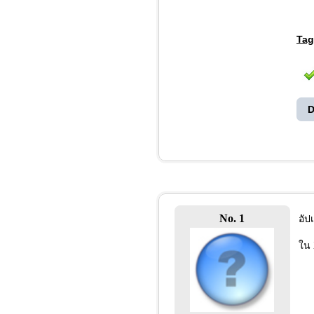
Tag
D
No. 1
อัป
ใน 