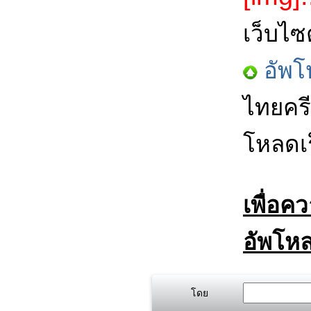
เว็บไซ
อัพโ
ไทยครี
โหลดเร
เพื่อค
อัพโหล
โดย