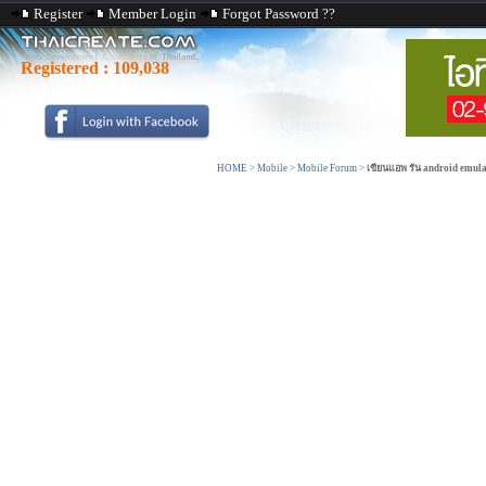
Register
Member Login
Forgot Password ??
Registered :
109,038
HOME
>
Mobile
>
Mobile Forum
>
เขียนแอพ รัน android emulat