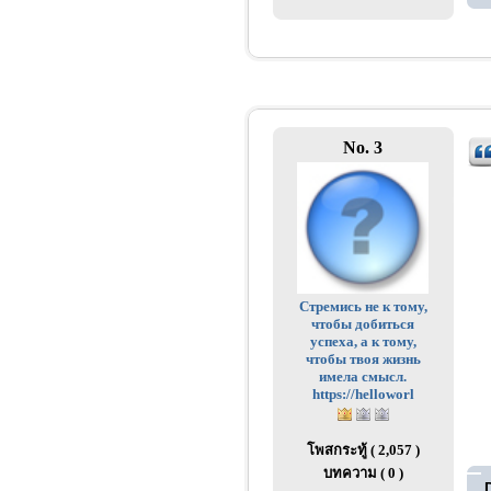
No. 3
Стремись не к тому,
чтобы добиться
успеха, а к тому,
чтобы твоя жизнь
имела смысл.
https://helloworl
โพสกระทู้ ( 2,057 )
บทความ ( 0 )