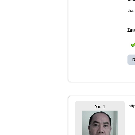
tha
Tag
D
htt
No. 1