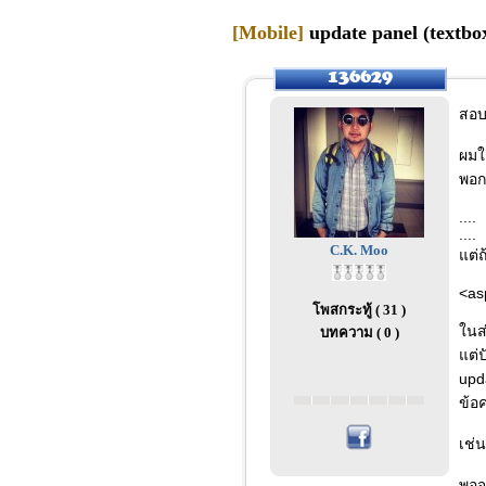
[Mobile]
update panel (textbox
สอบ
ผมใช
พอกร
....
....
C.K. Moo
แต่ถ
<as
โพสกระทู้ ( 31 )
ในส
บทความ ( 0 )
แต่
upd
ข้อ
เช่
พอจะ