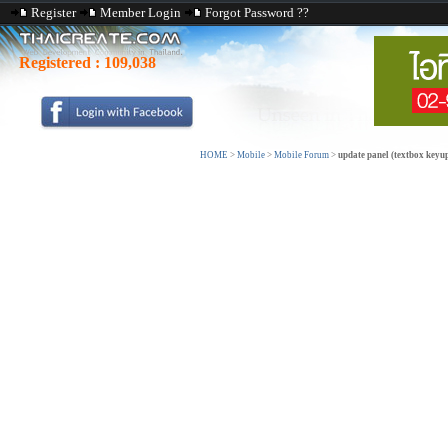
Register
Member Login
Forgot Password ??
Registered :
109,038
HOME
>
Mobile
>
Mobile Forum
>
update panel (textbox keyup