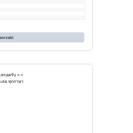
aorzabi
่เหรอครับ >.<
นเลย ทุกภาษา