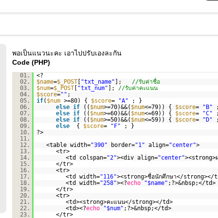
พอเป็นแนวนะคะ เอาไปปรับเองละกัน
Code (PHP)
01.
<?
02.
$name
=
$_POST
[
"txt_name"
];
//รับค่าชื่อ
03.
$num
=
$_POST
[
"txt_num"
];
//รับค่าคะแนน
04.
$score
=
""
;
05.
if
(
$num
>=80) {
$score
=
"A"
; }
06.
else
if
((
$num
>=70)&&(
$num
<=79)) {
$score
=
"B"
07.
else
if
((
$num
>=60)&&(
$num
<=69)) {
$score
=
"C"
08.
else
if
((
$num
>=50)&&(
$num
<=59)) {
$score
=
"D"
09.
else
{
$score
=
"F"
; }
10.
?>
11.
12.
<table width=
"390"
border=
"1"
align=
"center"
>
13.
<tr>
14.
<td colspan=
"2"
><div align=
"center"
><strong>
15.
</tr>
16.
<tr>
17.
<td width=
"116"
><strong>ชื่อนักศึกษา</strong></t
18.
<td width=
"258"
><?
echo
"$name"
;?>&nbsp;</td>
19.
</tr>
20.
<tr>
21.
<td><strong>คะแนน</strong></td>
22.
<td><?
echo
"$num"
;?>&nbsp;</td>
23.
</tr>