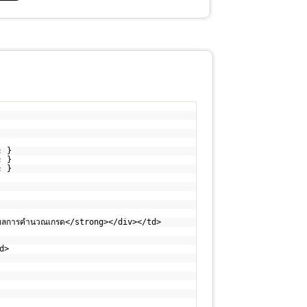
; }
; }
; }
ผลการคำนวณเกรด</strong></div></td>
d>