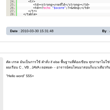
24.
<tr>
25.
<td><strong>เกรดที่ได้</strong></td>
26.
<td><?
echo
"$score"
;?>&nbsp;</td>
27.
</tr>
28.
</table>
Date
: 2010-03-30 15:31:48
By
: 
ตัด เกรด มันเป็นการใช้ คำสั่ง if else พื้นฐานที่ต้องเขียน ทุกภาษาไม่ใช
ผมเรียน C , VB , JAVA เจอหมด- - อาจารย์คนไหนมาสอนก็แนวเดียวกั
"Hello word" 555+