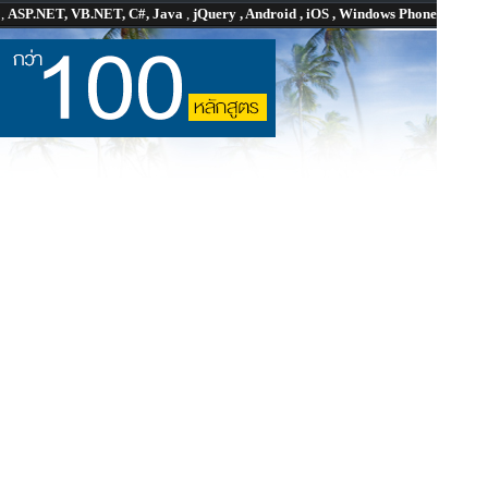
P
,
ASP.NET, VB.NET, C#, Java
,
jQuery , Android , iOS , Windows Phone