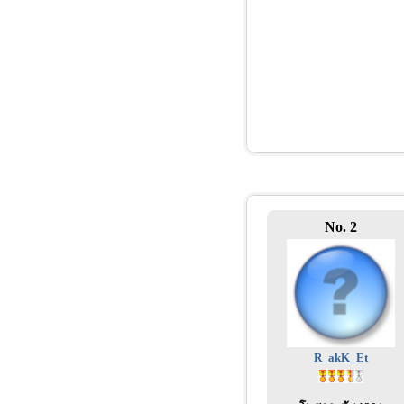
No. 2
R_akK_Et