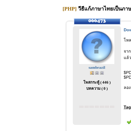
[PHP]
วีธีแก้ภาษาไทยเป็นภาษา
Do
โหล
จาก
แล้
sambrazil
$PD
$PD
โพสกระทู้ ( 446 )
ลอง
บทความ ( 0 )
Tag