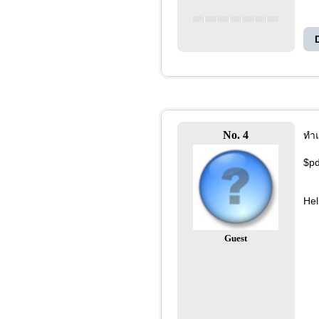
No. 4
ทำแ
$pd
Hel
Guest