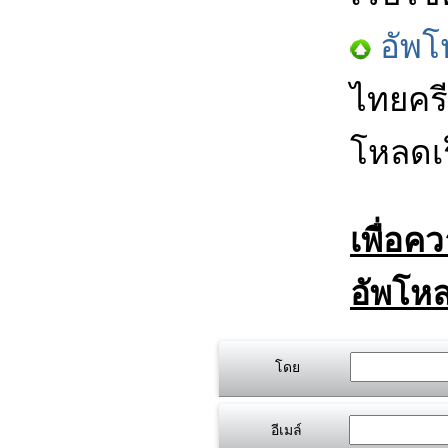
อัพโ
ไทยครี
โหลดเร
เพื่อค
อัพโหล
โดย
อีเมล์