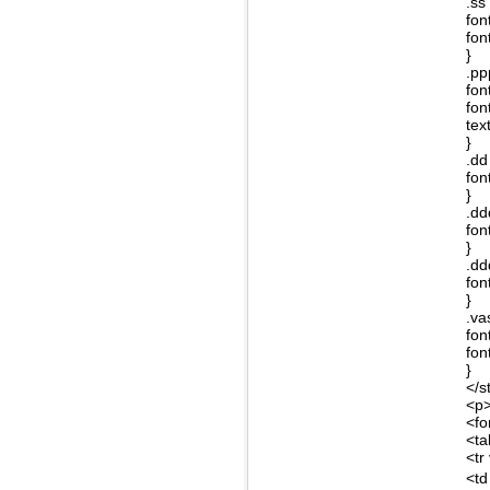
.ss 
fon
fon
}
.pp
fon
fon
tex
}
.dd
fon
}
.dd
fon
}
.dd
fon
}
.va
fon
fon
}
</s
<p
<fo
<ta
<tr
<td