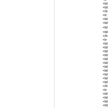
<td
<td
</t
<tr
<td
<td
<td
<td
</t
<tr
<td
<td
<td
<td
<td
<td
<td
<td
<td
<td
<td
</t
<tr
<td
<td
<td
<td