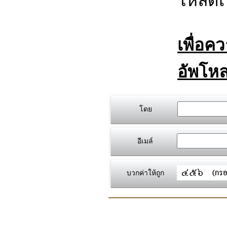
โหลดเร
เพื่อค
อัพโหล
โดย
อีเมล์
บวกค่าให้ถูก