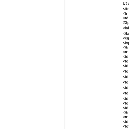
ประ
</t
<tr
<td
23p
<la
</l
</s
<in
</t
<tr
<td
<td
<td
<td
<td
<td
<td
<td
<td
<td
<td
</t
<tr
<td
<td