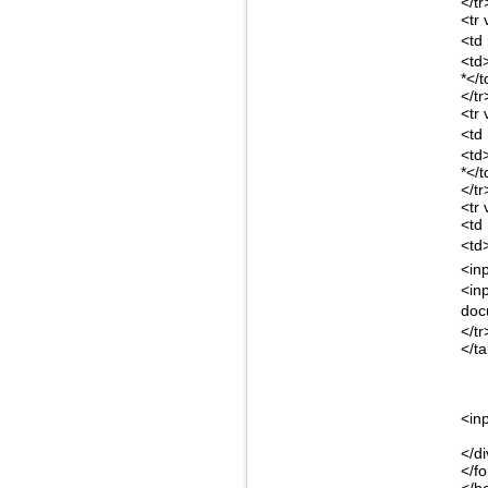
</tr
<tr 
<td
<td
*</t
</tr
<tr 
<td
<td
*</t
</tr
<tr 
<td
<td
<in
<in
doc
</tr
</t
<in
</d
</f