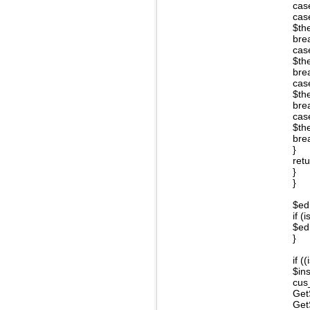
case
case
$the
bre
cas
$th
bre
cas
$the
bre
cas
$th
bre
}
ret
}
}
$ed
if 
$ed
}
if 
$in
cus
Get
Get