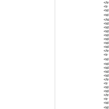
</t
<tr
<td
<td
</t
<td
<td
<td
<td
<td
<td
<td
</t
<tr
<td
<td
<td
<td
<td
</t
<tr
<td
<td
</t
<tr
<td
<td