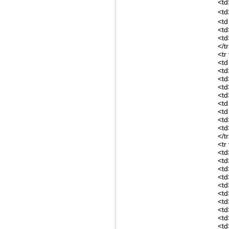
<td
<td
<td
<td
<td
</t
<tr
<td
<td
<td
<td
<td
<td
<td
<td
<td
</t
<tr
<td
<td
<td
<td
<td
<td
<td
<td
<td
<td