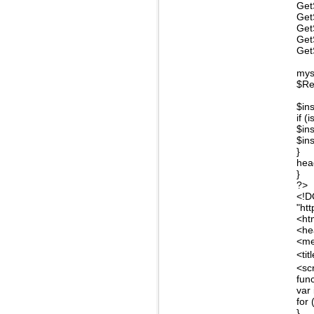
Get
Get
Get
Get
Get
mys
$Re
$in
if 
$ins
$in
}
hea
}
?>
<!D
"ht
<ht
<he
<me
<tit
<scr
fun
var
for 
}