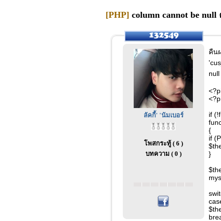
[PHP]
column cannot be null ค
คืน
'cus
nul
<?p
<?p
if (
ลัคกี้' 'นัมเบอร์
fun
{
if 
โพสกระทู้ ( 6 )
$th
บทความ ( 0 )
}
$th
mys
swi
case
$the
bre