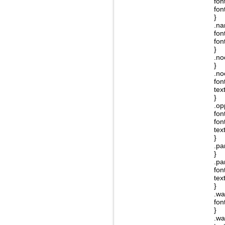
fon
fon
}
.na
fon
fon
}
.no
}
.no
fon
text
}
.op
fon
fon
text
}
.pa
}
.pa
fon
text
}
.wa
fon
}
.wa