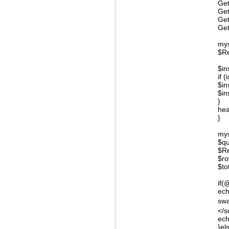
Get
Get
Get
Get
mys
$Re
$in
if 
$in
$i
}
hea
}
mys
$qu
$Re
$ro
$to
if(
ech
swa
</s
ech
}el