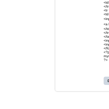
<td
</t
<tr
<td
<in
<a 
</t
</t
</t
<in
<in
</f
<?
mys
?>