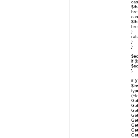
cas
$th
bre
cas
$th
bre
}
ret
}
}
$ed
if 
$ed
}
if 
$in
typ
(%s
Get
Get
Get
Get
Get
Get
Get
Get