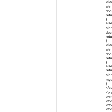
els
aler
doc
retu
}
els
aler
doc
retu
}
els
aler
doc
retu
}
els
retu
aler
mys
}
</sc
<p 
</s
<fo
</f
<fo