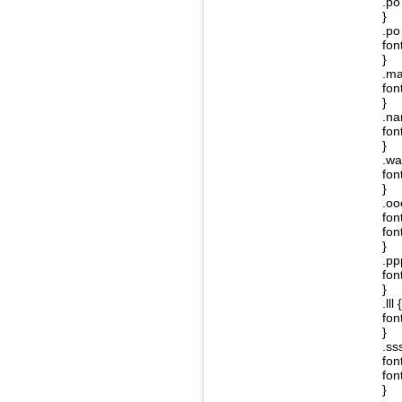
.po
}
.po
fon
}
.ma
fon
}
.na
fon
}
.wa
fon
}
.oo
fon
fon
}
.pp
fon
}
.lll {
fon
}
.ss
fon
fon
}