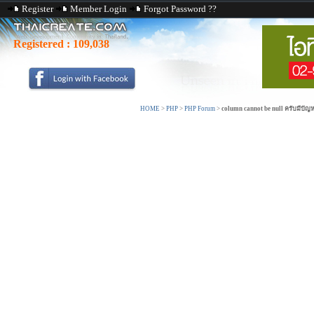
Register
Member Login
Forgot Password ??
Registered :
109,038
HOME
>
PHP
>
PHP Forum
>
column cannot be null ครับมีปัญหา