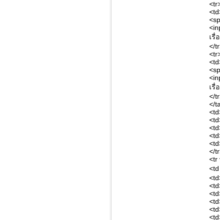
<tr
<td
<sp
<in
เรื
</t
<tr
<td
<sp
<in
เรื
</t
</t
<td
<td
<td
<td
<td
</t
<tr
<td
<td
<td
<td
<td
<td
<td