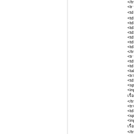
</t
<tr
<td
<td
<td
<td
<td
<td
<td
<td
</t
<tr
<td
<td
<ta
<tr
<td
<sp
<in
เรื
</t
<tr
<td
<sp
<in
เรื
</t