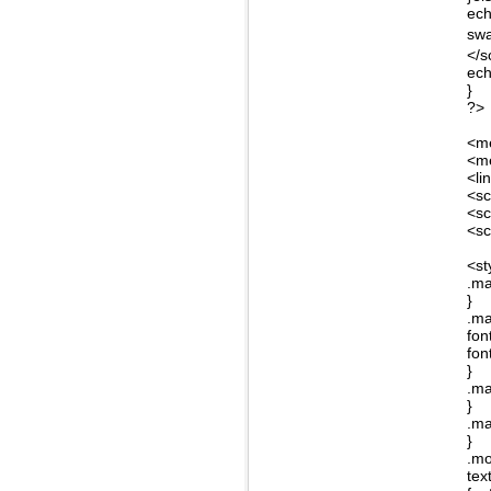
ech
swa
</s
ech
}
?>
<me
<me
<li
<sc
<sc
<sc
<st
.ma
}
.m
fon
fon
}
.ma
}
.ma
}
.mo
text