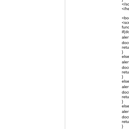
</sc
</h
<bo
<sc
func
if(
aler
doc
retu
}
els
aler
doc
retu
}
els
aler
doc
retu
}
els
ale
doc
retu
}