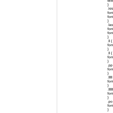
text
}
.hh
fon
fon
}
.las
fon
fon
}
.ll {
fon
}
.ll {
fon
}
.pp
fon
}
.lllll
fon
}
.lllll
fon
}
.po
fon
}