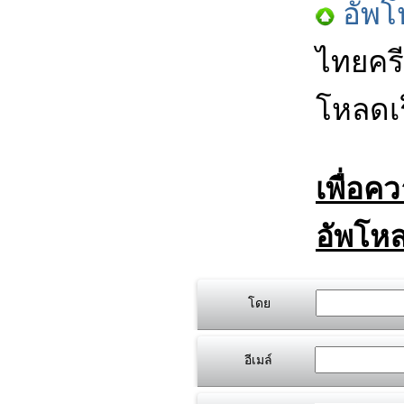
อัพโ
ไทยครี
โหลดเร
เพื่อค
อัพโหล
โดย
อีเมล์