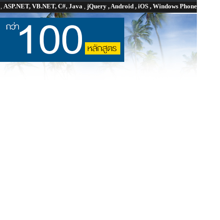
P
,
ASP.NET, VB.NET, C#, Java
,
jQuery , Android , iOS , Windows Phone