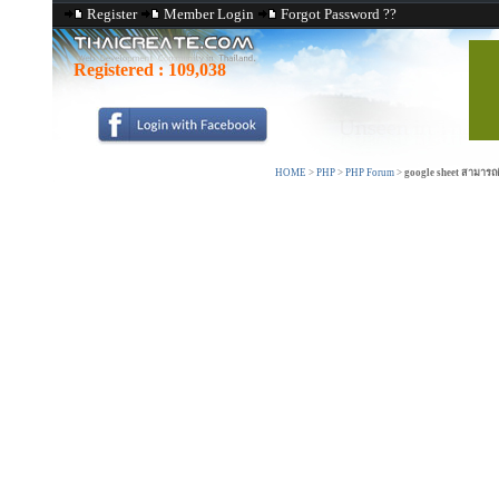
Register
Member Login
Forgot Password ??
Registered :
109,038
HOME
>
PHP
>
PHP Forum
>
google sheet สามาร