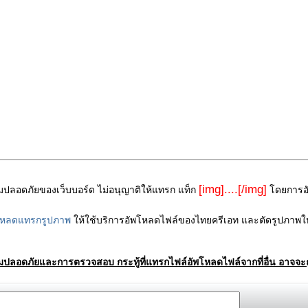
[img]....[/img]
ามปลอดภัยของเว็บบอร์ด ไม่อนุญาติให้แทรก แท็ก
โดยการอัพ
โหลดแทรกรูปภาพ
ให้ใช้บริการอัพโหลดไฟล์ของไทยครีเอท และตัดรูปภาพให
ามปลอดภัยและการตรวจสอบ กระทู้ที่แทรกไฟล์อัพโหลดไฟล์จากที่อื่น อาจจะถ