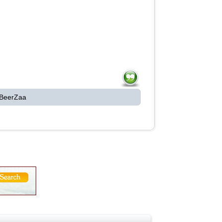
 BeerZaa