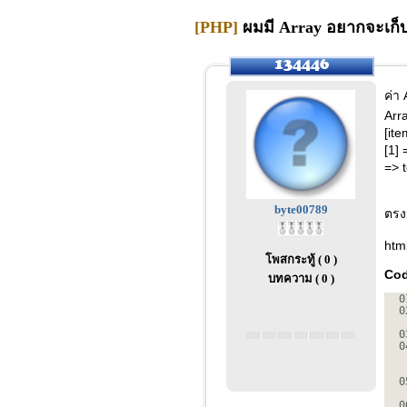
[PHP]
ผมมี Array อยากจะเก็บ
ค่า 
Arra
[it
[1]
=> t
byte00789
ตรงน
htm
โพสกระทู้ ( 0 )
Cod
บทความ ( 0 )
0
0
0
0
0
0