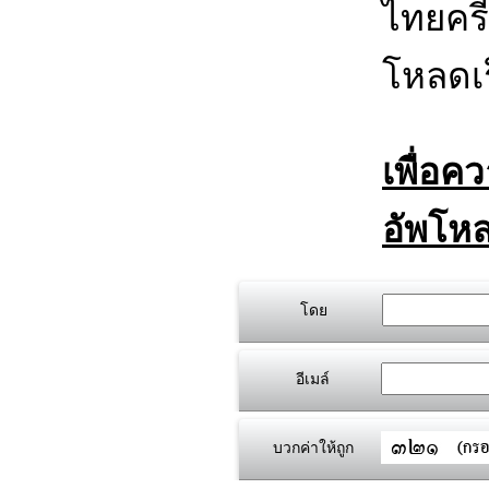
ไทยครี
โหลดเร
เพื่อค
อัพโหล
โดย
อีเมล์
บวกค่าให้ถูก