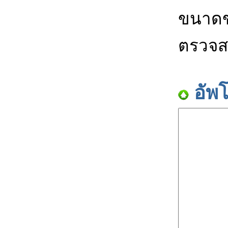
ขนาดข
ตรวจส
อัพ