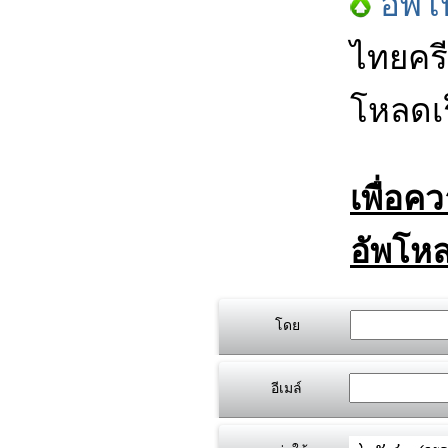
อัพโ
ไทยครี
โหลดเร
เพื่อค
อัพโหล
โดย
อีเมล์