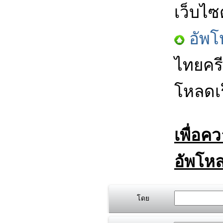
เว็บไซ
อัพโ
ไทยครี
โหลดเร
เพื่อค
อัพโหล
โดย