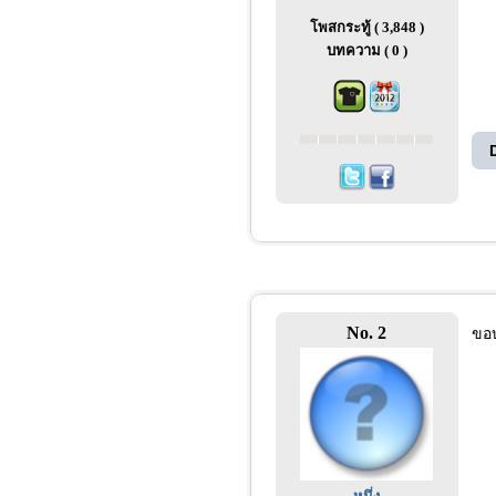
โพสกระทู้ ( 3,848 )
บทความ ( 0 )
No. 2
ขอบ