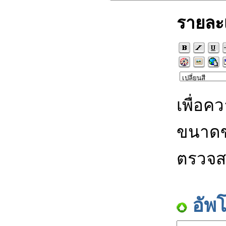
รายละ
เพื่อค
ขนาดข
ตรวจส
อัพ