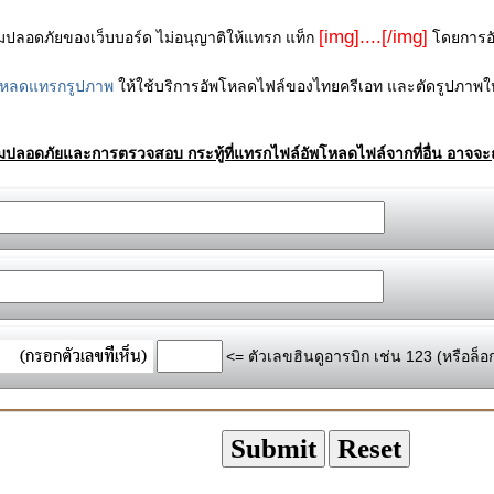
[img]....[/img]
ามปลอดภัยของเว็บบอร์ด ไม่อนุญาติให้แทรก แท็ก
โดยการอัพ
โหลดแทรกรูปภาพ
ให้ใช้บริการอัพโหลดไฟล์ของไทยครีเอท และตัดรูปภาพให
ามปลอดภัยและการตรวจสอบ กระทู้ที่แทรกไฟล์อัพโหลดไฟล์จากที่อื่น อาจจะถ
<= ตัวเลขฮินดูอารบิก เช่น 123 (หรือล็อ