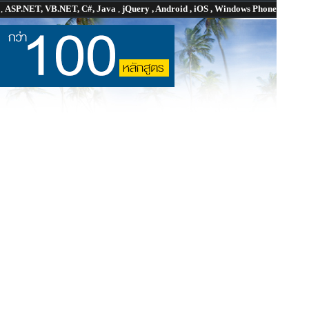
P
,
ASP.NET, VB.NET, C#, Java
,
jQuery , Android , iOS , Windows Phone