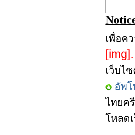
Notic
เพื่อค
[img].
เว็บไซ
อัพโ
ไทยครี
โหลดเร