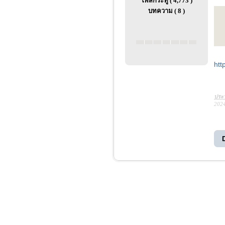
โพสกระทู้ ( 4,773 )
บทความ ( 8 )
htt
ประว
2024