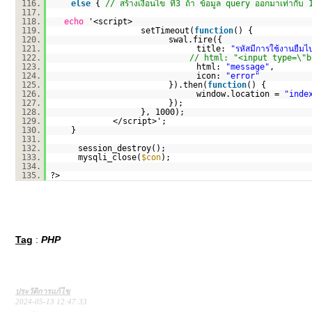
116.
else
{
// สร้างเงื่อนไข ที่3 ถ้า ข้อมูล query ออกมาเท่ากับ 
117.
118.
echo
'<script>
119.
setTimeout(
function
() {
120.
swal.fire({
121.
title:
"รหัสมีการใช้งานยืมไ
122.
// html: "<input type=\"bu
123.
html:
"message"
,
124.
icon:
"error"
125.
}).then(
function
() {
126.
window.location =
"inde
127.
});
128.
}, 1000);
129.
</script>';
130.
}
131.
132.
session_destroy();
133.
mysqli_close(
$con
);
134.
135.
?>
Tag
:
PHP
ประวัติการแก้ไข
2024-05-13 12:47:33