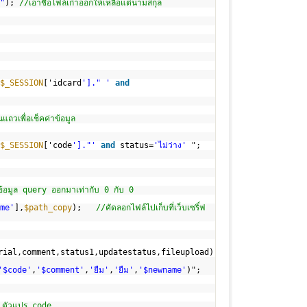
"
);
//เอาชื่อไฟล์เก่าออกให้เหลือแต่นามสกุล
$_SESSION
['idcard
']." '
and
ถวเพื่อเช็คค่าข้อมูล
$_SESSION
['code
']."'
and
status=
'ไม่ว่าง'
";
า ข้อมูล query ออกมาเท่ากับ 0 กับ 0
me'
],
$path_copy
);
//คัดลอกไฟล์ไปเก็บที่เว็บเซริ์ฟ
rial,comment,status1,updatestatus,fileupload)
'$code'
,
'$comment'
,
'ยืม'
,
'ยืม'
,
'$newname'
)";
บ ตัวแปร code