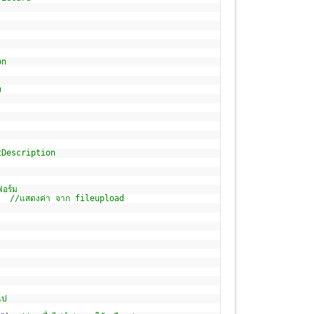
on
n
txtDescription
ฟอร์ม
; //แสดงค่า จาก fileupload
ไป