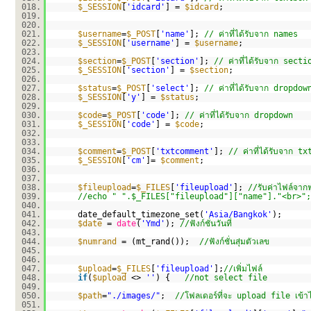
018.
$_SESSION
[
'idcard'
] =
$idcard
;
019.
020.
021.
$username
=
$_POST
[
'name'
];
// ค่าที่ได้รับจาก names
022.
$_SESSION
[
'username'
] =
$username
;
023.
024.
$section
=
$_POST
[
'section'
];
// ค่าที่ได้รับจาก secti
025.
$_SESSION
[
'section'
] =
$section
;
026.
027.
$status
=
$_POST
[
'select'
];
// ค่าที่ได้รับจาก dropdow
028.
$_SESSION
[
'y'
] =
$status
;
029.
030.
$code
=
$_POST
[
'code'
];
// ค่าที่ได้รับจาก dropdown
031.
$_SESSION
[
'code'
] =
$code
;
032.
033.
034.
$comment
=
$_POST
[
'txtcomment'
];
// ค่าที่ได้รับจาก 
035.
$_SESSION
[
'cm'
]=
$comment
;
036.
037.
038.
$fileupload
=
$_FILES
[
'fileupload'
];
//รับค่าไฟล์จาก
039.
//echo " ".$_FILES["fileupload"]["name"]."<br>"
040.
041.
date_default_timezone_set(
'Asia/Bangkok'
);
042.
$date
=
date
(
'Ymd'
);
//ฟังก์ชั่นวันที่
043.
044.
$numrand
= (mt_rand());
//ฟังก์ชั่นสุ่มตัวเลข
045.
046.
047.
$upload
=
$_FILES
[
'fileupload'
];
//เพิ่มไฟล์
048.
if
(
$upload
<>
''
) {
//not select file
049.
050.
$path
=
"./images/"
;
//โฟลเดอร์ที่จะ upload file เข้า
051.