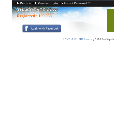
Register
Member Login
Forgot Password ??
Registered :
109,038
HOME
>
PHP
>
PHP Forum
>
รูปไม่ไปเก็บตาม path