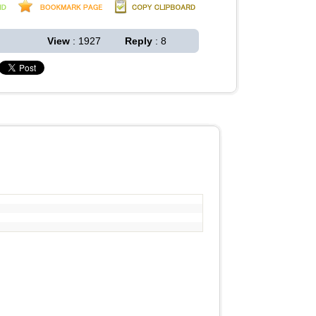
View
: 1927
Reply
: 8