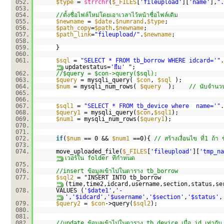
052.
$type
=
strrchr
(
$_FILES
[
'fileupload'
][
'name'
],
".
053.
054.
//ตั้งชื่อไฟล์ใหม่โดยเอาเวลาไว้หน้าชื่อไฟล์เดิม
055.
$newname
=
$date
.
$numrand
.
$type
;
056.
$path_copy
=
$path
.
$newname
;
057.
$path_link
=
"fileupload/"
.
$newname
;
058.
059.
}
060.
061.
$sql
=
"SELECT * FROM tb_borrow WHERE idcard='"
.
updatestatus=
'ยืม'
";
062.
//$query = $con->query($sql);
063.
$query
= mysqli_query(
$con
,
$sql
);
064.
$num
= mysqli_num_rows(
$query
);
// นับจำนวนแ
065.
066.
067.
$sql1
=
"SELECT * FROM tb_device where name='"
.
068.
$query1
= mysqli_query(
$con
,
$sql1
);
069.
$num1
= mysqli_num_rows(
$query1
);
070.
071.
072.
if
(
$num
== 0 &&
$num1
==0){
// สร้างเงื่อนไข ที่1 ถ้
073.
074.
move_uploaded_file(
$_FILES
[
'fileupload'
][
'tmp_na
เวอร์ใน folder ทีกำหนด
075.
076.
//insert ข้อมูลเข้าไปในตาราง tb_borrow
077.
$sql2
= "INSERT INTO tb_borrow
(time,time2,idcard,username,section,status,se
078.
VALUES (
'$date1'
,
'-
'
,
'$idcard'
,
'$username'
,
'$section'
,
'$status'
,
079.
$query2
=
$con
->query(
$sql2
);
080.
081.
082.
//update ข้อมูลเข้าไปในตาราง tb_device เมื่อ id เท่ากั