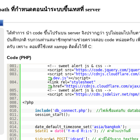
path ที่กำหนดตอนนำระบบขึ้นเทสที่ server
ได้ทำการ นำ code ขึ้นไปรันบน server จิงปรากฎว่า รูปไม่ยอมไปเก็บตาม
บันทึกปกติ รบกวนท่านสมาชิกทุกท่านช่วยตรวจสอบ code หน่อยครับ เพิ่มเ
ครับ เพราะ คอมที่ใช้เทส xampp ติดตั้งไว้ที่ C:
Code (PHP)
001.
<!-- sweet alert js & css -->
002.
<script src=
"
https://code.jquery.com/jquer
003.
<script src=
"
https://cdnjs.cloudflare.com/
dev.js
"
></script>
004.
<link rel=
"stylesheet"
href=
"
https://cdnjs.cloudflare.com/ajax
005.
<!-- sweet alert js & css -->
006.
<script src=
"
https://cdn.jsdelivr.net/npm/
007.
008.
<?php
009.
010.
include
(
'db_connect.php'
);
//ไฟล์เชื่อมต่อกับ databas
011.
session_start();
012.
013.
014.
date_default_timezone_set(
'asia/bangkok'
);
015.
$date1
=
date
(
'Y-m-d H:i:s'
);
// ค่าตัวแปรวันที่
016.
017.
$idcard
=
$_POST
[
'idcard'
];
// ค่าที่ได้รับจาก textbo