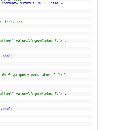
, comment='$status' WHERE name =
ไป index.php
tton\" value=\"กรุณาคึนก่อน ?\">",
x.php"
;
่2 ถ้า ข้อมูล query ออกมาเท่ากับ 0 กับ 1
"
,
tton\" value=\"กรุณาคึนก่อน ?\">",
x.php"
;