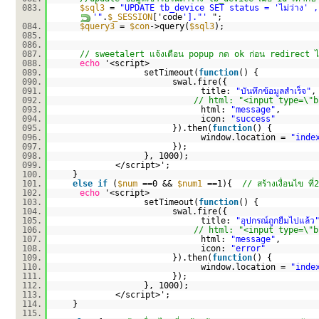
083.
$sql3
=
"UPDATE tb_device SET status = 'ไม่ว่าง' 
'"
.
$_SESSION
['code
']."'
";
084.
$query3
=
$con
->query(
$sql3
);
085.
086.
087.
// sweetalert แจ้งเตือน popup กด ok ก่อน redirect 
088.
echo
'<script>
089.
setTimeout(
function
() {
090.
swal.fire({
091.
title:
"บันทึกข้อมูลสำเร็จ"
,
092.
// html: "<input type=\"bu
093.
html:
"message"
,
094.
icon:
"success"
095.
}).then(
function
() {
096.
window.location =
"inde
097.
});
098.
}, 1000);
099.
</script>';
100.
}
101.
else
if
(
$num
==0 &&
$num1
==1){
// สร้างเงื่อนไข ที
102.
echo
'<script>
103.
setTimeout(
function
() {
104.
swal.fire({
105.
title:
"อุปกรณ์ถูกยืมไปแล้ว
106.
// html: "<input type=\"bu
107.
html:
"message"
,
108.
icon:
"error"
109.
}).then(
function
() {
110.
window.location =
"inde
111.
});
112.
}, 1000);
113.
</script>';
114.
}
115.