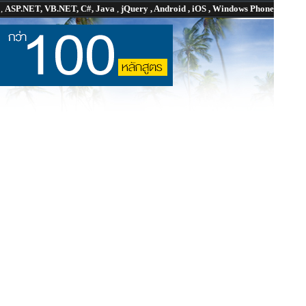
P
,
ASP.NET, VB.NET, C#, Java
,
jQuery , Android , iOS , Windows Phone