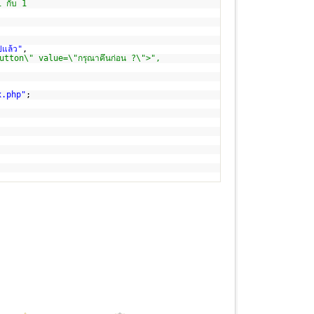
1 กับ 1
ปแล้ว"
,
tton\" value=\"กรุณาคึนก่อน ?\">",
x.php"
;