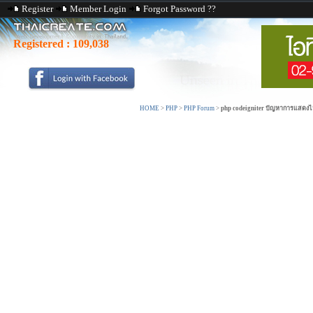
Register
Member Login
Forgot Password ??
Registered :
109,038
HOME
>
PHP
>
PHP Forum
>
php codeigniter ปัญหาการแสดงไ