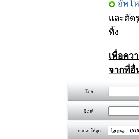
อัพโ
และตัดร
ทิ้ง
เพื่อคว
จากที่อื
โดย
อีเมล์
บวกค่าให้ถูก