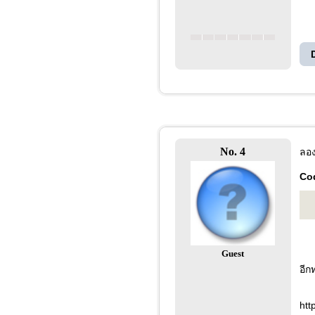
No. 4
ลองว
Co
Guest
อีก
htt