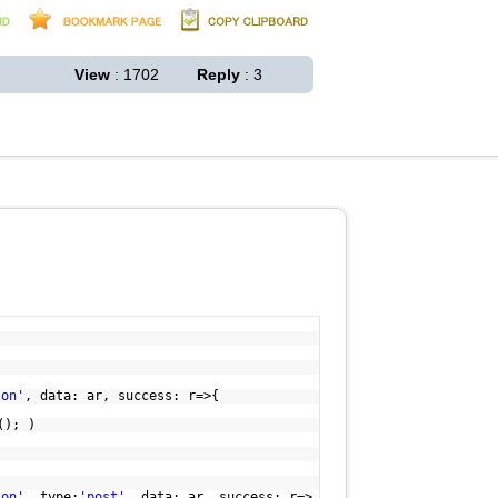
View
: 1702
Reply
: 3
son'
, data: ar, success: r=>{
(); )
son'
, type:
'post'
, data: ar, success: r=>