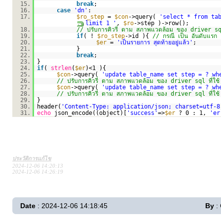
15.
break
;
16.
case
'dn'
:
17.
$ro_step
=
$con
->query(
'select * from ta
limit 1 '
,
$ro
->step )->row();
18.
// ปรับการคิวรี่ ตาม สภาพแวดล้อม ของ driver sql 
19.
if
( !
$ro_step
->id ){
// กรณี เป็น อันดับแรก 
20.
$er
=
'เป็นรายการ สุดท้ายอยู่แล้ว'
;
21.
}
22.
break
;
23.
}
24.
if
(
strlen
(
$er
)<1 ){
25.
$con
->query(
'update table_name set step = ? wh
26.
// ปรับการคิวรี่ ตาม สภาพแวดล้อม ของ driver sql ที่ใช้
27.
$con
->query(
'update table_name set step = ? wh
28.
// ปรับการคิวรี่ ตาม สภาพแวดล้อม ของ driver sql ที่ใช้
29.
}
30.
header(
'Content-Type: application/json; charset=utf-8
31.
echo
json_encode((object)[
'success'
=>
$er
? 0 : 1,
'er
ประวัติการแก้ไข
2024-12-06 14:20:13
2024-12-06 14:26:19
Date
: 2024-12-06 14:18:45
By
: