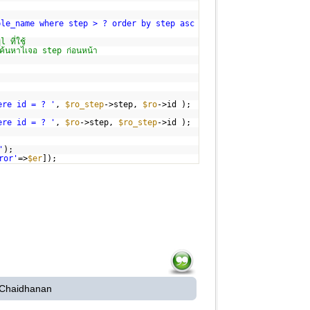
ble_name where step > ? order by step asc
ที่ใช้
ค้นหาไ่เจอ step ก่อนหน้า
ere id = ? '
,
$ro_step
->step,
$ro
->id );
ere id = ? '
,
$ro
->step,
$ro_step
->id );
'
);
ror'
=>
$er
]);
 Chaidhanan