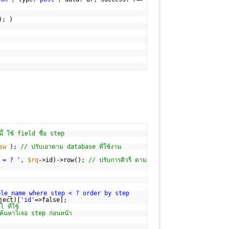
); )
้ ใช้ field ชื่อ step
sw
);
// ปรับเอาตาม database ที่ใช้งาน
 = ? '
,
$rq
->id)->row();
// ปรับการคิวรี่ ตาม
ble_name where step < ? order by step
ject)[
'id'
=>false];
ที่ใช้
ค้นหาไ่เจอ step ก่อนหน้า