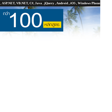
P
,
ASP.NET, VB.NET, C#, Java
,
jQuery , Android , iOS , Windows Phone