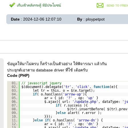
Date
: 2024-12-06 12:07:10
By
: ploypetpot
ข้อมูลให้มาไม่ครบ ก็สร้างเป็นตัวอย่าง ให้พิจารณา แล้วกัน
ประยุกต์เอาตาม database driver ที่ใช้ เด้อครับ
Code (PHP)
01.
// javascript jquery
02.
$(document).delegate(
'tr'
,
'click'
,
function
(e){
03.
let tr = this, o = $(e.target);
04.
if
( o.hasClass(
'arrow-up'
){
05.
ar = { id:
'?'
, op:
'up'
}
06.
$.ajax({ url:
'/update.php'
, dataType:
'j
07.
if
( r.success ){
08.
$(tr).insertBefore( $(tr).prev
09.
}
else
alert( r.error );
10.
}});
11.
}
else
if
( o.hasClass(
'arrow-dn'
) {
12.
ar = { id:
'?'
, op:
'dn'
}
13.
$.ajax({ url:
'/update.php'
, dataType:
'j