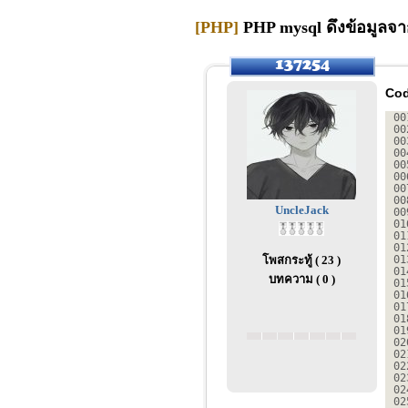
[PHP]
PHP mysql ดึงข้อมูลจาก
Cod
00
00
00
00
00
00
00
00
UncleJack
00
01
01
01
โพสกระทู้ ( 23 )
01
01
บทความ ( 0 )
01
01
01
01
01
02
02
02
02
02
02