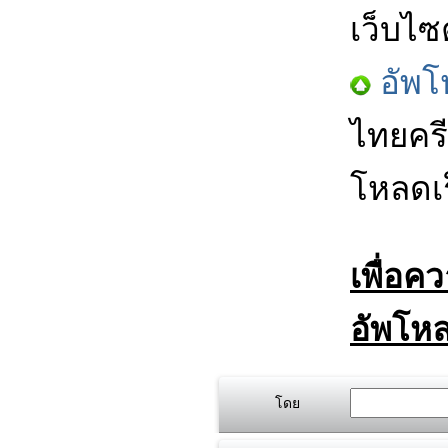
เว็บไซ
อัพโ
ไทยครี
โหลดเร
เพื่อค
อัพโหล
โดย